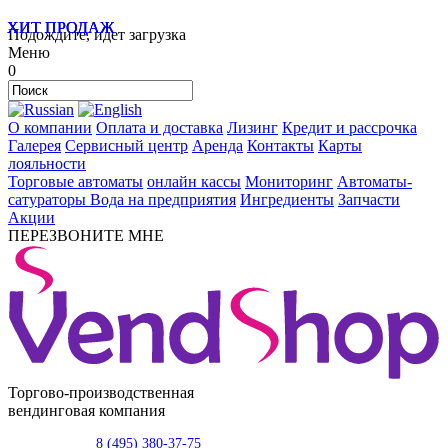
ХИТ ПРОДАЖ
ХИТ ПРОДАЖ
ХИТ ПРОДАЖ
Подождите, идет загрузка
Меню
0
О компании
Оплата и доставка
Лизинг
Кредит и рассрочка
Галерея
Сервисный центр
Аренда
Контакты
Карты
лояльности
Торговые автоматы
онлайн кассы
Мониторинг
Автоматы-
сатураторы
Вода на предприятия
Ингредиенты
Запчасти
Акции
ПЕРЕЗВОНИТЕ МНЕ
Торгово-производственная
вендинговая компания
8 (495) 380-37-75