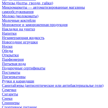
Метизы (болты, гвозди, гайки)
Микромаркеты — автоматизированные магазины
самообслуживания
Молоко (молокоматы)
Молочные коктейли
Мороженое и замороженная продукция
Накладки на унитаз
Напитки
Незамерзающая жидкость
Новогодние игрушки
Носки
Обеды
Открытки
Парфюмерия
Питьевая вода
Подарочные сертификаты
Постаматы
Презервативы
Ручки и карандаши
Санитайзеры (антисептические или антибактериальлье гели)
Семечки
Сигареты
Снеки
Спиннеры
Спортивное питание