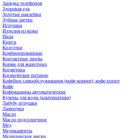
Зарядка телефонов
Здоровая еда
Золотые наклейки
Зубные щетки
Игрушки
Изделия из кожи
Икра
Книги
Колготки
Комбинированные
Контактные линзы
Корма для животных
Косметика
Космическое питание
Кофейни самообслуживания (кофе корнер), кофе-поинт
Кофе
Кофемашины автоматические
Кулеры для воды (альтернатива)
Лабубу игрушки
Лампочки
Масло
Масло подсолнечное
Мёд
Медикаменты
Медицинские маски